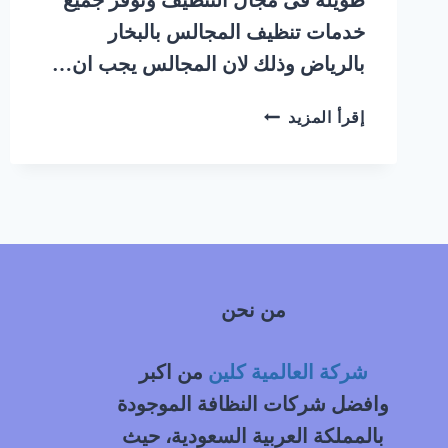
خدمات تنظيف المجالس بالبخار
بالرياض وذلك لان المجالس يجب ان…
شركة
إقرأ المزيد
تنظيف
مجالس
بالبخار
حي
السلي
شرق
الرياض
من نحن
|
0548145142
شركة العالمية كلين
من اكبر
وافضل شركات النظافة الموجودة
بالمملكة العربية السعودية، حيث