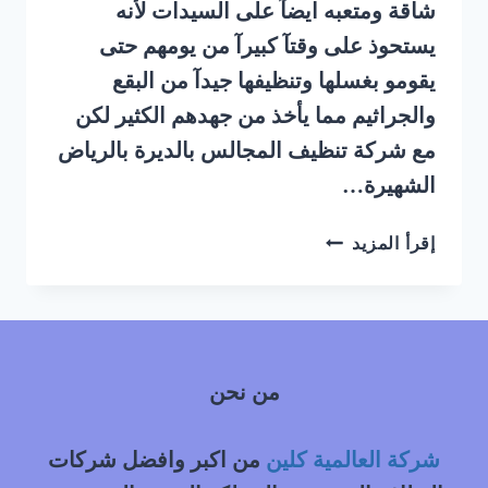
شاقة ومتعبه ايضآ على السيدات لأنه
يستحوذ على وقتآ كبيرآ من يومهم حتى
يقومو بغسلها وتنظيفها جيدآ من البقع
والجراثيم مما يأخذ من جهدهم الكثير لكن
مع شركة تنظيف المجالس بالديرة بالرياض
الشهيرة…
شركة
إقرأ المزيد
تنظيف
مجالس
بالبخار
بالديرة
بالرياض
من نحن
شركة العالمية كلين
من اكبر وافضل شركات