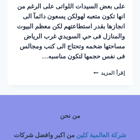
على بعض السيدات اللواتى على الرغم من
انها تكون متعبه لهولكن يسعون دائمآ الى
انجازها بقدر استطاعتهم لكن معظم البيوت
والمنازل فى حي السويدي غرب الرياض
مساحتها ضخمه وتحتاج الى كنب ومجالس
فى نفس حجمها لتكون مناسبه…
شركة
إقرأ المزيد
تنظيف
كنب
بالبخار
حي
السويدي
من نحن
غرب
الرياض
|
شركة العالمية كلين
من اكبر وافضل شركات