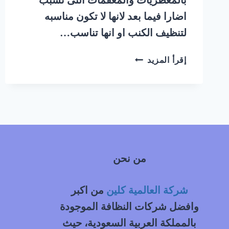
اضارا فيما بعد لانها لا تكون مناسبه
لتنظيف الكنب او انها تناسب…
شركة
إقرأ المزيد
تنظيف
كنب
بالبخار
بالديرة
بالرياض
|
0548145142
من نحن
شركة العالمية كلين
من اكبر
وافضل شركات النظافة الموجودة
بالمملكة العربية السعودية، حيث