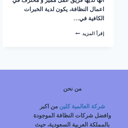
اعمال النظافة، يكون لدية الخبرات
الكافية في…
شركة
إقرأ المزيد
تنظيف
كنب
بالبخار
حي
الشميسي
جنوب
الرياض
من نحن
|
0548145142
شركة العالمية كلين
من اكبر
وافضل شركات النظافة الموجودة
بالمملكة العربية السعودية، حيث