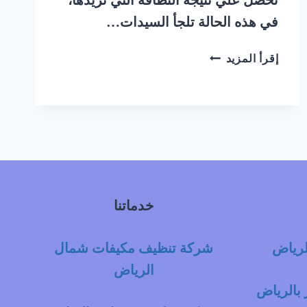
في هذه الحالة تلجأ السيدات…
شركة
إقرأ المزيد
تنظيف
كنب
وموكيت
وسجاد
بالرياض
|
0548145142
خدماتنا
لرياض
شركة تنظيف مكيفات شمال
الرياض
بالرياض