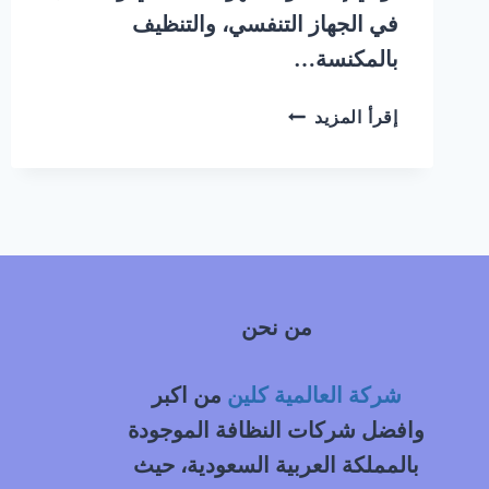
في الجهاز التنفسي، والتنظيف
بالمكنسة…
شركة
إقرأ المزيد
تنظيف
سجاد
بالبخار
غرب
الرياض
|
0548145142
من نحن
شركة العالمية كلين
من اكبر
وافضل شركات النظافة الموجودة
بالمملكة العربية السعودية، حيث