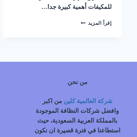
للمكيفات أهمية كبيرة جدا…
شركة
إقرأ المزيد
تنظيف
مكيفات
غرب
الرياض
|
0548145142
من نحن
شركة العالمية كلين
من اكبر
وافضل شركات النظافة الموجودة
بالمملكة العربية السعودية، حيث
استطاعنا في فترة قصيرة ان نكون