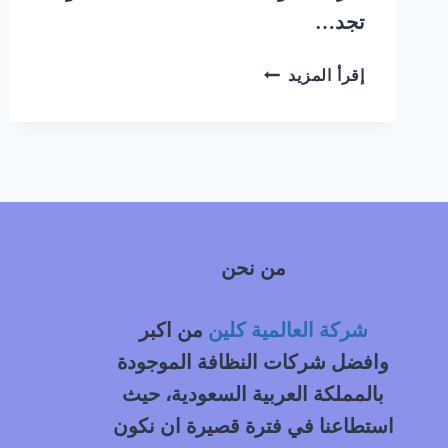
تجد…
شركة
إقرأ المزيد
تنظيف
بيوت
جنوب
الرياض
|
0548145142
من نحن
شركة العالمية كلين
من اكبر
وافضل شركات النظافة الموجودة
بالمملكة العربية السعودية، حيث
استطاعنا في فترة قصيرة ان نكون