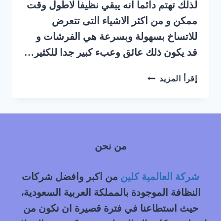
لذلك تهتم دائما انه يبقي نظيفا لاطول وقت
ممكن و من اكثر الاشياء التى تتعرض
للاتساخ بسهولة وبسرعة هي الفرشات و
قد يكون ذلك عائق وعبء كبير جدا للكثير…
شركة
إقرأ المزيد
تنظيف
فرشات
بالبخار
جنوب
الرياض
من نحن
|
0548145142
شركة العالمية كلين
من اكبر وافضل شركات
النظافة الموجودة بالمملكة العربية السعودية،
حيث استطاعنا في فترة قصيرة ان نكون من