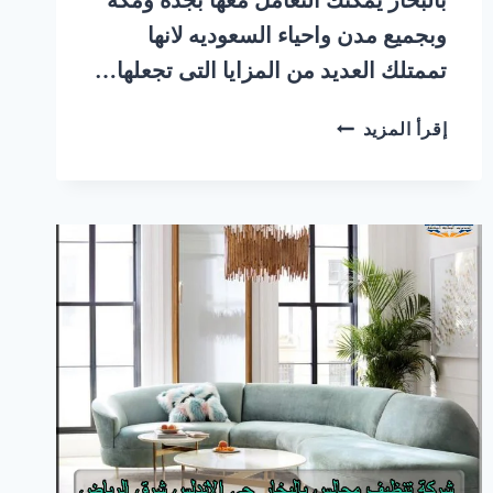
وبجميع مدن واحياء السعوديه لانها
تممتلك العديد من المزايا التى تجعلها…
شركة
إقرأ المزيد
تنظيف
مجالس
بالبخار
حي
المروة
جنوب
الرياض
|
0548145142