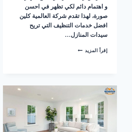
و اهتمام دائم لكي تظهر في احسن
صورة، لهذا تقدم شركة العالمية كلين
افضل خدمات التنظيف التي تريح
سيدات المنازل…
شركة
إقرأ المزيد
تنظيف
مجالس
بالبخار
حي
اشبيلية
شرق
الرياض
|
0548145142