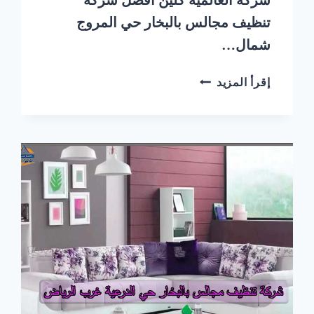
تنظيف مجالس بالبخار حي المروج
شمال…
شركة
إقرأ المزيد
تنظيف
مجالس
بالبخار
حي
المروج
شمال
الرياض
|
0548145142