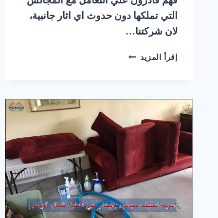
التي تملكها دون حدوث اي اثار جانبية،
لان شركتنا…
شركة
إقرأ المزيد
تنظيف
مجالس
بالبخار
حي
المونسية
شرق
الرياض
|
0548145142