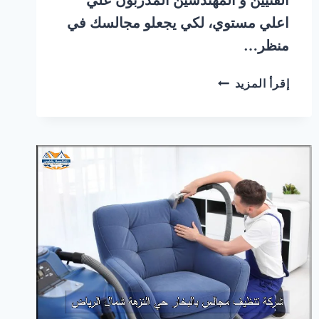
اعلي مستوي، لكي يجعلو مجالسك في
منظر…
شركة
إقرأ المزيد
تنظيف
مجالس
بالبخار
حي
الملك
فيصل
شرق
الرياض
|
0548145142