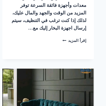
معدات وأجهزة فائقة السرعة توفر
المزيد من الوقت والجهد والمال عليك،
لذلك إذا كنت ترغب في التنظيف، سيتم
إرسال اجهزة البخار إليك مع…
شركة
إقرأ المزيد
تنظيف
مجالس
بالبخار
حي
النخيل
شمال
الرياض
|
0548145142