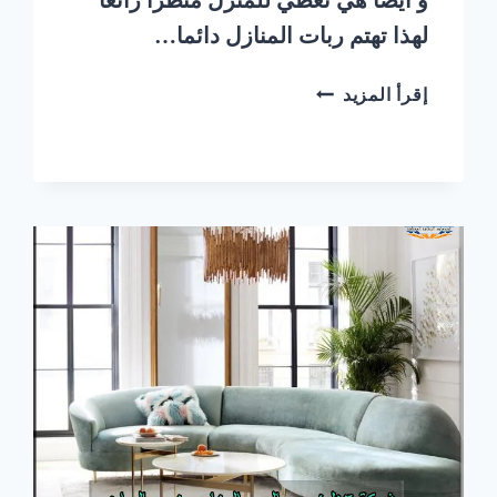
لهذا تهتم ربات المنازل دائما…
شركة
إقرأ المزيد
تنظيف
مجالس
بالبخار
حي
الروضة
شرق
الرياض
|
0548145142