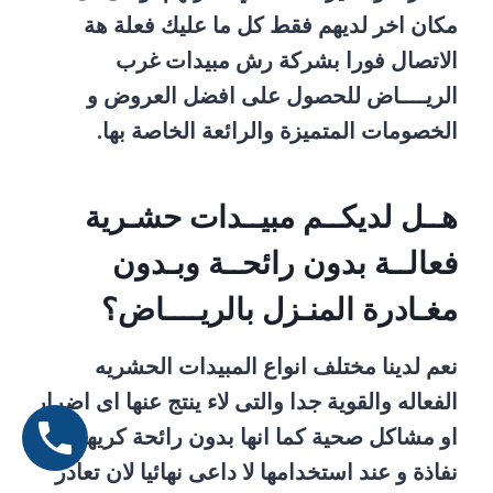
مكان اخر لديهم فقط كل ما عليك فعلة هة
الاتصال فورا بشركة رش مبيدات غرب
الريــــاض للحصول على افضل العروض و
الخصومات المتميزة والرائعة الخاصة بها.
هــل لديكــم مبيــدات حشـرية
فعالــة بدون رائحــة وبـدون
مغـادرة المنـزل بالريــــاض؟
نعم لدينا مختلف انواع المبيدات الحشريه
الفعاله والقوية جدا والتى لاء ينتج عنها اى اضرار
او مشاكل صحية كما انها بدون رائحة كريهه ولا
نفاذة و عند استخدامها لا داعى نهائيا لان تعادر