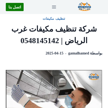
لتجاوز
اتصل بنا
لى
لمحتوى
تنظيف مكيفات
شركة تنظيف مكيفات غرب
الرياض | 0548145142
بواسطة
gamalhamed
2025-04-15