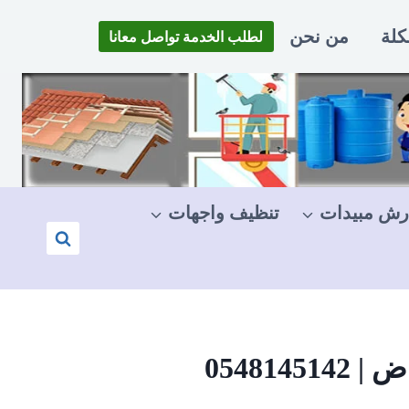
كلة
من نحن
لطلب الخدمة تواصل معانا
رش مبيدات
تنظيف واجهات
05481